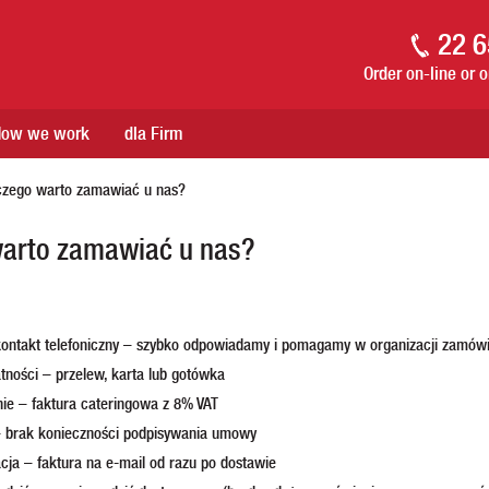
22 6
Order on-line or 
How we work
dla Firm
czego warto zamawiać u nas?
warto zamawiać u nas?
kontakt telefoniczny – szybko odpowiadamy i pomagamy w organizacji zamów
tności – przelew, karta lub gotówka
enie – faktura cateringowa z 8% VAT
 – brak konieczności podpisywania umowy
ja – faktura na e-mail od razu po dostawie