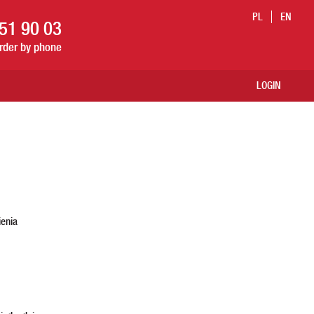
PL
EN
51 90 03
order by phone
LOGIN
ienia