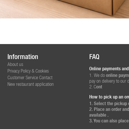
Information
FAQ
About us
Online payments and
Privacy Policy & Cookies
1. We do
online paym
Customer Service Contact
pay on delivery to our d
New restaurant application
2. C
ont
How to pick up an or
1. Select the
pickup
2. Place an order an
available .
3. You can also plac