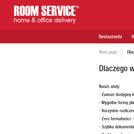
Restaurants
Main page
Dla
Dlaczego 
Nasze atuty:
- Zawsze dostępny 
- Wygodne formy pła
- Korzystne rozlicz
- Zero formalności
- Szybka dokumentac