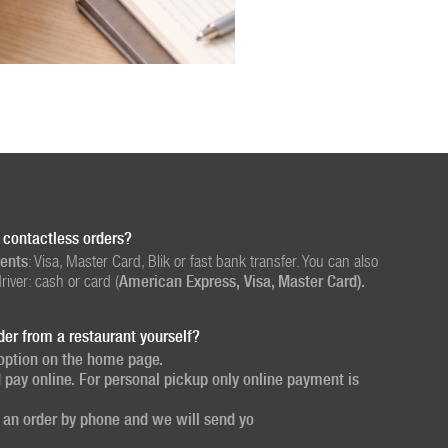
 contactless orders?
ents
: Visa, Master Card, Blik or fast bank transfer. You can also
river: cash or card (
American Express
,
Visa, Master Card).
der from a restaurant yourself?
option on the home page.
d
pay online
. For personal pickup only online payment is
e an
order by phone
and we will send yo