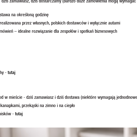
a - dziś zamawiasz, dziś dostarczamy (bardzo duże zamówienia mogą wymaga
stawa na określoną godzinę
realizowana przez własnych, polskich dostawców i wyłącznie autami
mówień – idealne rozwiązanie dla zespołów i spotkań biznesowych
chy -
tutaj
ood w mieście - dziś zamawiasz i dziś dostawa (niektóre wymagają jednodnow
 kanapkami, przekąski na zimno i na ciepło
misków -
tutaj